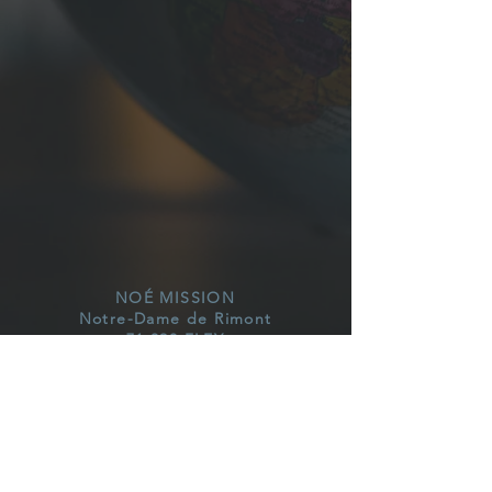
NOÉ MISSION
Notre-Dame de Rimont
71 390 FLEY
noemissionsaintjean@gmail.com